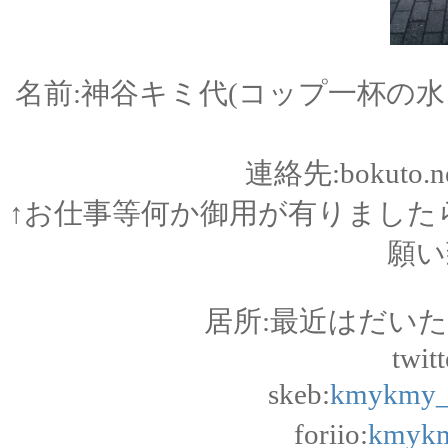
名前:神谷キミ代(コップ一杯の水
連絡先:bokuto.ne
↑お仕事等何か御用が有りました
願い
居所:最近はだい
twitte
skeb:
kmykmy_
foriio:
kmyk